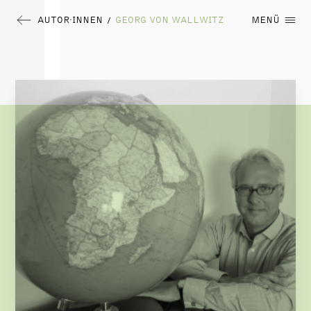
AUTOR∙INNEN
GEORG VON WALLWITZ
MENÜ
/