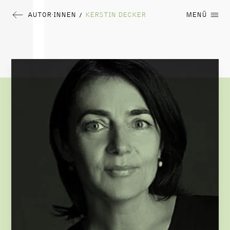
AUTOR∙INNEN
KERSTIN DECKER
MENÜ
/