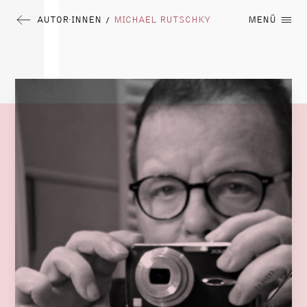
AUTOR∙INNEN
MICHAEL RUTSCHKY
MENÜ
/