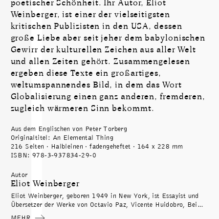
poetischer Schönheit. Ihr Autor, Eliot
Weinberger, ist einer der vielseitigsten
kritischen Publizisten in den USA, dessen
große Liebe aber seit jeher dem babylonischen
Gewirr der kulturellen Zeichen aus aller Welt
und allen Zeiten gehört. Zusammengelesen
ergeben diese Texte ein großartiges,
weltumspannendes Bild, in dem das Wort
Globalisierung einen ganz anderen, fremderen,
zugleich wärmeren Sinn bekommt.
Aus dem Englischen von Peter Torberg
Originaltitel: An Elemental Thing
216 Seiten · Halbleinen · fadengeheftet · 164 x 228 mm
ISBN: 978-3-937834-29-0
Autor
Eliot Weinberger
Eliot Weinberger, geboren 1949 in New York, ist Essayist und
Übersetzer der Werke von Octavio Paz, Vicente Huidobro, Bei
Dao und anderen. Für seine Edition der »Selected Non Fictions«
MEHR