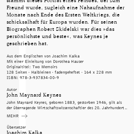
stammt dieses Porträt eines Feindes, der zum
Freund wurde, zugleich eine Nahaufnahme der
Monate nach Ende des Ersten Weltkriegs, die
schicksalhaft für Europa wurden. Für seinen
Biographen Robert Skidelski war dies »das
persönlichste und beste«, was Keynes je
geschrieben hat.
Aus dem Englischen von Joachim Kalka
Mit einer Einleitung von Dorothea Hauser
Originaltitel: Two Memoirs
128 Seiten · Halbleinen · fadengeheftet · 164 x 228 mm
ISBN: 978-3-937834-00-9
Autor
John Maynard Keynes
John Maynard Keynes, geboren 1883, gestorben 1946, gilt als
der überragende Wirtschaftswissenschaftler des 20. Jahrhunderts.
Seine Kritik des Versailler Friedensvertrags machte ihn 1920 mit
MEHR
einem Schlag berühmt. Mit seinen Schriften zu Inflation und
Geldwertpolitik wurde er einer der Väter des modernen
Übersetzer
Weltwährungssystems.
Joachim Kalka