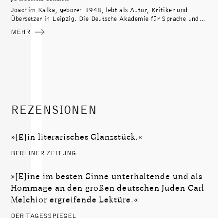
Joachim Kalka, geboren 1948, lebt als Autor, Kritiker und
Übersetzer in Leipzig. Die Deutsche Akademie für Sprache und
Dichtung verlieh ihm 1996 für sein Übersetzungswerk –
MEHR
insbesondere für die Übertragungen der Romane von Gilbert
Sorrentino – den Johann-Heinrich-Voß-Preis und wählte ihn
1997 zum Mitglied. 2009 nahm ihn die Bayerische Akademie der
Schönen Künste auf. Neben zahlreichen Übersetzungen für den
Berenberg Verlag übertrug er Werke von Angela Carter,
Guillermo Cabrera Infante, Arthur Machen, Peter Matthiessen,
Martin Amis, Russell Hoban, Gilbert Sorrentino und Jean-Noël
Pancrazi. Außerdem erschienen bei Berenberg mehrere seiner
REZENSIONEN
Essaybände, zuletzt »Schatten und Schnee« (2022).
»[E]in literarisches Glanzstück.«
BERLINER ZEITUNG
»[E]ine im besten Sinne unterhaltende und als
Hommage an den großen deutschen Juden Carl
Melchior ergreifende Lektüre.«
DER TAGESSPIEGEL