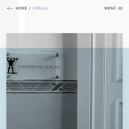
HOME
VERLAG
MENÜ
/